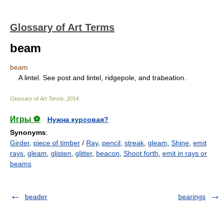
Glossary of Art Terms
beam
beam
A lintel. See post and lintel, ridgepole, and trabeation.
Glossary of Art Terms
.
2014
.
Игры ⚽
Нужна курсовая?
Synonyms
:
Girder
,
piece of timber
/
Ray
,
pencil
,
streak
,
gleam
,
Shine
,
emit
rays
,
gleam
,
glisten
,
glitter
,
beacon
,
Shoot forth
,
emit in rays or
beams
beader
bearings