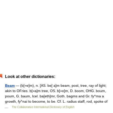
Look at other dictionaries:
Beam
— (b[=e]m), n. [AS. be[ a]m beam, post, tree, ray of light;
akin to OFries. b[=a]m tree, OS. b[=o]m, D. boom, OHG. boum,
poum, G. baum, Icel. ba[eth]mr, Goth. bagms and Gr. fy^ma a
growth, fy^nai to become, to be. Cf. L. radius staff, rod, spoke of
…
The Collaborative International Dictionary of English