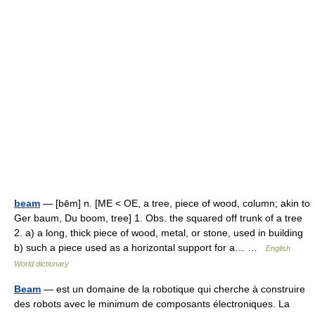
beam
— [bēm] n. [ME < OE, a tree, piece of wood, column; akin to
Ger baum, Du boom, tree] 1. Obs. the squared off trunk of a tree
2. a) a long, thick piece of wood, metal, or stone, used in building
b) such a piece used as a horizontal support for a… …
English
World dictionary
Beam
— est un domaine de la robotique qui cherche à construire
des robots avec le minimum de composants électroniques. La