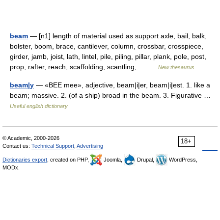
beam
— [n1] length of material used as support axle, bail, balk,
bolster, boom, brace, cantilever, column, crossbar, crosspiece,
girder, jamb, joist, lath, lintel, pile, piling, pillar, plank, pole, post,
prop, rafter, reach, scaffolding, scantling,… …
New thesaurus
beam|y
— «BEE mee», adjective, beam|i|er, beam|i|est. 1. like a
beam; massive. 2. (of a ship) broad in the beam. 3. Figurative …
Useful english dictionary
© Academic, 2000-2026
18+
Contact us:
Technical Support
,
Advertising
Dictionaries export
, created on PHP,
Joomla,
Drupal,
WordPress,
MODx.