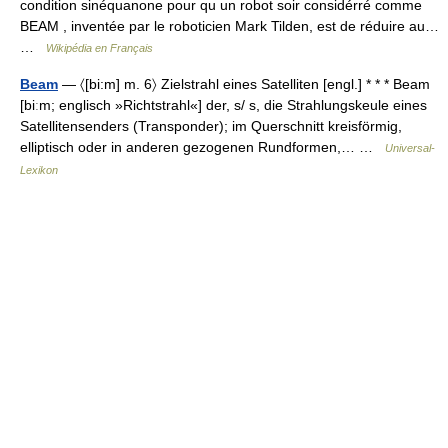
condition sinéquanone pour qu un robot soir considérré comme
BEAM , inventée par le roboticien Mark Tilden, est de réduire au…
…
Wikipédia en Français
Beam
— 〈[bi:m] m. 6〉 Zielstrahl eines Satelliten [engl.] * * * Beam
[biːm; englisch »Richtstrahl«] der, s/ s, die Strahlungskeule eines
Satellitensenders (Transponder); im Querschnitt kreisförmig,
elliptisch oder in anderen gezogenen Rundformen,… …
Universal-
Lexikon