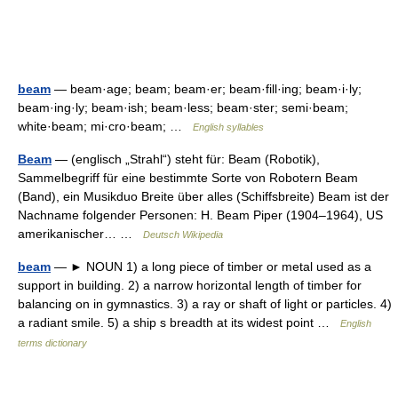
beam
— beam·age; beam; beam·er; beam·fill·ing; beam·i·ly;
beam·ing·ly; beam·ish; beam·less; beam·ster; semi·beam;
white·beam; mi·cro·beam; …
English syllables
Beam
— (englisch „Strahl“) steht für: Beam (Robotik),
Sammelbegriff für eine bestimmte Sorte von Robotern Beam
(Band), ein Musikduo Breite über alles (Schiffsbreite) Beam ist der
Nachname folgender Personen: H. Beam Piper (1904–1964), US
amerikanischer… …
Deutsch Wikipedia
beam
— ► NOUN 1) a long piece of timber or metal used as a
support in building. 2) a narrow horizontal length of timber for
balancing on in gymnastics. 3) a ray or shaft of light or particles. 4)
a radiant smile. 5) a ship s breadth at its widest point …
English
terms dictionary